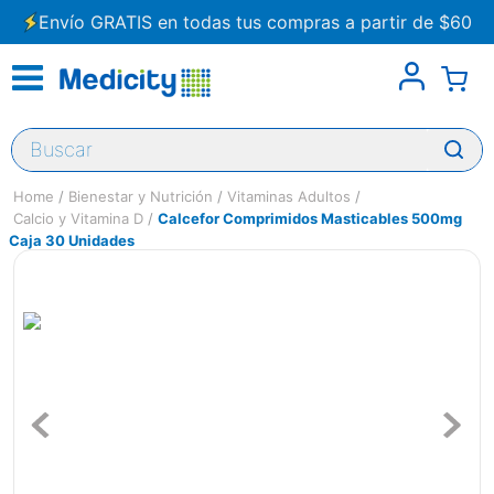
Envío GRATIS en todas tus compras a partir de $60
Buscar
Bienestar y Nutrición
Vitaminas Adultos
Calcio y Vitamina D
Calcefor Comprimidos Masticables 500mg
Caja 30 Unidades