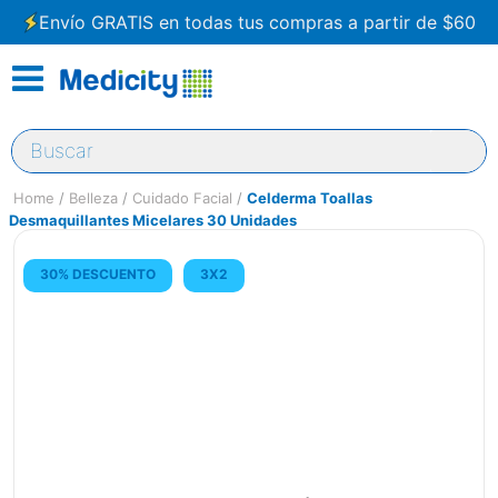
Envío GRATIS en todas tus compras a partir de $60
Buscar
Belleza
Cuidado Facial
Celderma Toallas
Desmaquillantes Micelares 30 Unidades
30% DESCUENTO
3X2