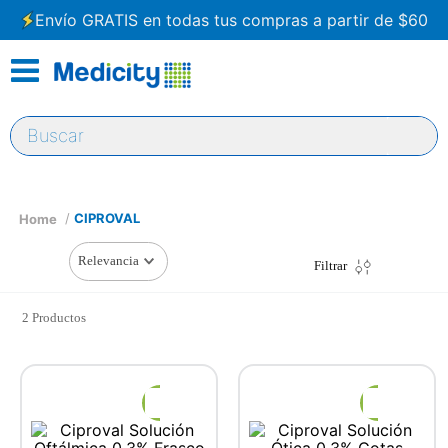
Envío GRATIS en todas tus compras a partir de $60
Buscar
CIPROVAL
Relevancia
Filtrar
2
Productos