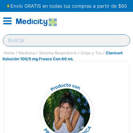
Envío GRATIS en todas tus compras a partir de $60
Buscar
Medicina
Sistema Respiratorio
Gripe y Tos
Claricort
Solución 100/5 mg Frasco Con 60 mL