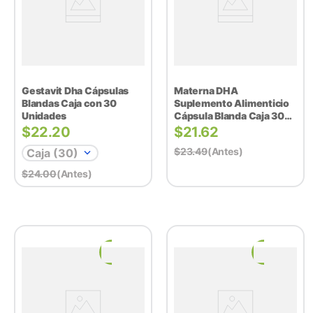
Gestavit Dha Cápsulas
Materna DHA
Blandas Caja con 30
Suplemento Alimenticio
Unidades
Cápsula Blanda Caja 30
Unidades
$
22.20
$
21.62
$
23.49
(antes)
Caja (30)
$
24.00
(antes)