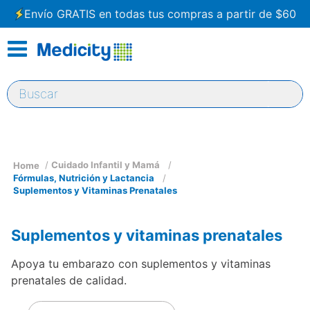
Envío GRATIS en todas tus compras a partir de $60
Buscar
Cuidado Infantil y Mamá
Fórmulas, Nutrición y Lactancia
Suplementos y Vitaminas Prenatales
Suplementos y vitaminas prenatales
Apoya tu embarazo con suplementos y vitaminas
prenatales de calidad.