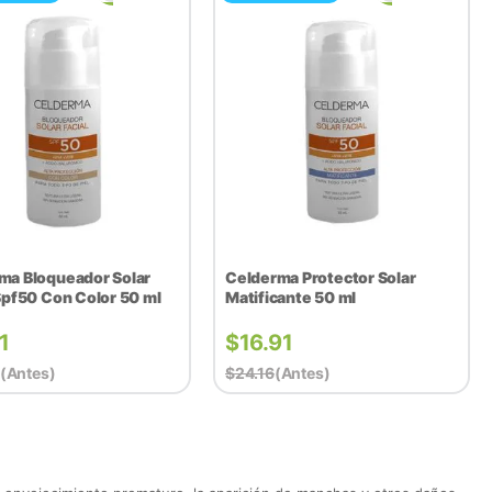
ma Bloqueador Solar
Celderma Protector Solar
Spf50 Con Color 50 ml
Matificante 50 ml
1
$
16.91
(antes)
$
24.16
(antes)