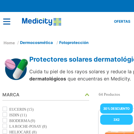
OFERTAS
Dermocosmética
Fotoprotección
Protectores solares dermatológ
Cuida tu piel de los rayos solares y reduce 
dermatológicos
que encuentras en Medicity.
MARCA
64
Productos
30% DESCUENTO
EUCERIN
(
15
)
ISDIN
(
11
)
3X2
BIODERMA
(
9
)
LA ROCHE-POSAY
(
8
)
HELIOCARE
(
8
)