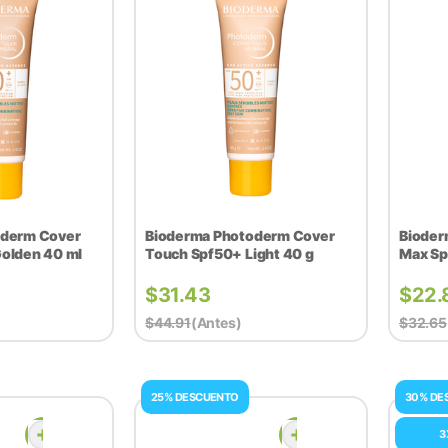
oderm Cover
Bioderma Photoderm Cover
Bioder
Golden 40 ml
Touch Spf50+​ Light 40 g
Max Sp
$
31.43
$
22.
$
44.91
(antes)
$
32.65
25% DESCUENTO
30% DE
3