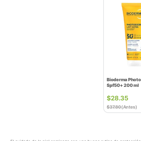
Bioderma Photod
Spf50+ 200 ml
$
28.35
$
37.80
(antes)