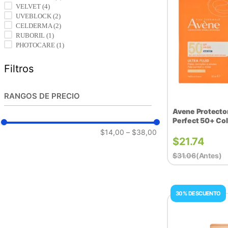
VELVET
(
4
)
UVEBLOCK
(
2
)
CELDERMA
(
2
)
RUBORIL
(
1
)
PHOTOCARE
(
1
)
Filtros
RANGOS DE PRECIO
Avene Protector
Perfect 50+ Col
$14,00
–
$38,00
$
21.74
$
31.06
(antes)
30% DESCUENTO