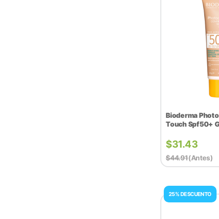
Bioderma Phot
Touch Spf50+​ 
$
31.43
$
44.91
(antes)
25% DESCUENTO