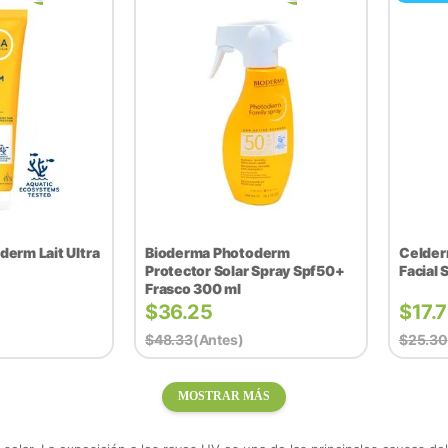
erm Lait Ultra
Bioderma Photoderm
Celder
Protector Solar Spray Spf50+
Facial 
Frasco 300 ml
$
36.25
$
17.7
$
48.33
(antes)
$
25.30
MOSTRAR MÁS