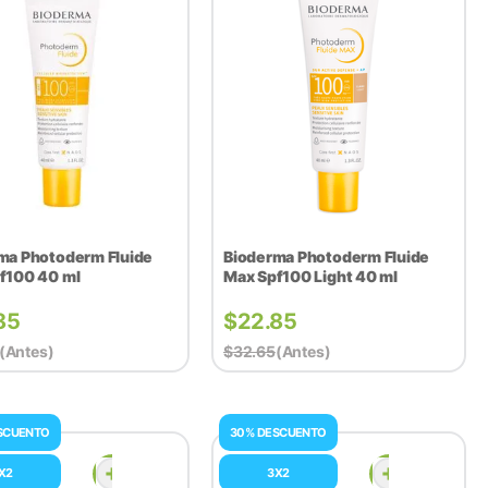
ma Photoderm Fluide
Bioderma Photoderm Fluide
f100 40 ml
Max Spf100 Light 40 ml
85
$
22.85
(antes)
$
32.65
(antes)
SCUENTO
30% DESCUENTO
X2
3X2