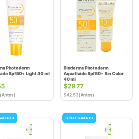
ma Photoderm
Bioderma Photoderm
ide Spf50+ Light​ 40 ml
Aquafluide Spf50+​ Sin Color
40 ml
65
$
29.77
(antes)
$
42.53
(antes)
SCUENTO
30% DESCUENTO