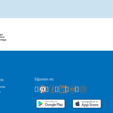
Síguenos en:
os:
enta
s