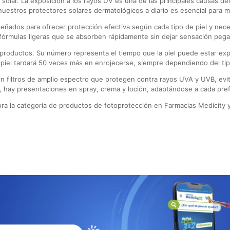
 solar. La exposición a los rayos UV es una de las principales causas d
nuestros protectores solares dermatológicos a diario es esencial para m
eñados para ofrecer protección efectiva según cada tipo de piel y neces
fórmulas ligeras que se absorben rápidamente sin dejar sensación pega
os productos. Su número representa el tiempo que la piel puede estar ex
 piel tardará 50 veces más en enrojecerse, siempre dependiendo del tipo 
on filtros de amplio espectro que protegen contra rayos UVA y UVB, evi
 hay presentaciones en spray, crema y loción, adaptándose a cada pref
ora la categoría de productos de fotoprotección en Farmacias Medicity y 