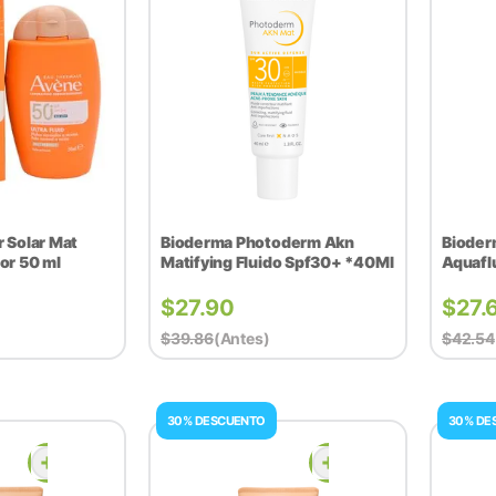
 Solar Mat
Bioderma Photoderm Akn
Bioder
or 50 ml
Matifying Fluido Spf30+ *40Ml
Aquaflu
$
27.90
$
27.
$
39.86
(antes)
$
42.54
30% DESCUENTO
30% DE