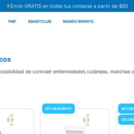
Envío GRATIS en todas tus compras a partir de $60
PMF
SMARTCLUB
MUNDO INFANTIL
icos
la posibilidad de contraer enfermedades cutáneas, manchas
30% DESCUENTO
30% DE
35% DE