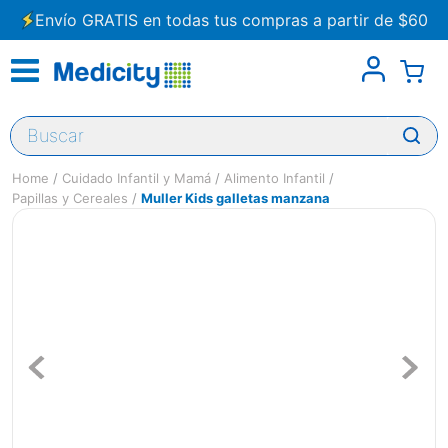
Envío GRATIS en todas tus compras a partir de $60
Buscar
Cuidado Infantil y Mamá
Alimento Infantil
Papillas y Cereales
Muller Kids galletas manzana