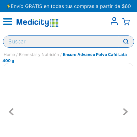
Envío GRATIS en todas tus compras a partir de $60
Buscar
Bienestar y Nutrición
Ensure Advance Polvo Café Lata
400 g