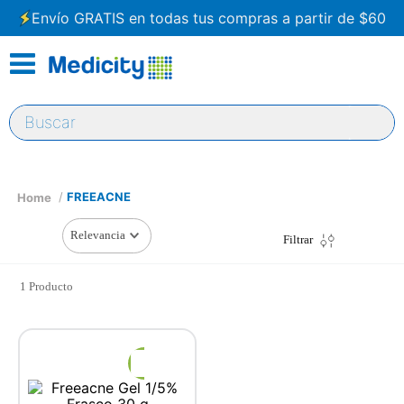
Envío GRATIS en todas tus compras a partir de $60
Buscar
FREEACNE
Relevancia
Filtrar
1
Producto