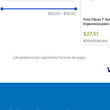
$23,00
–
$30,00
Frex Clean T So
Espumosa para 
$
27.51
$
29.90
(antes)
| Aceptamos las siguientes formas de pago: