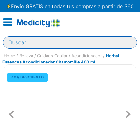
Envío GRATIS en todas tus compras a partir de $60
Buscar
Belleza
Cuidado Capilar
Acondicionador
Herbal
Essences Acondicionador Chamomille 400 ml
40% DESCUENTO