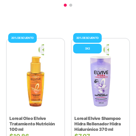
20% DESCUENTO
30% DESCUENTO
3X2
Loreal Oleo Elvive
Loreal Elvive Shampoo
Tratamiento Nutrición
Hidra Rellenador Hidra
100 ml
Hialurónico 370 ml