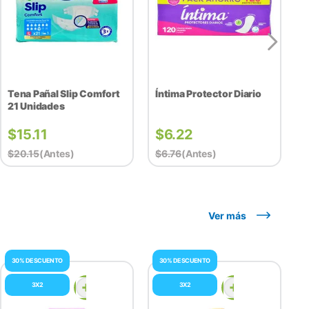
Tena Pañal Slip Comfort
Íntima Protector Diario
21 Unidades
$
15.11
$
6.22
$
20.15
(antes)
$
6.76
(antes)
Ver más
30% DESCUENTO
30% DESCUENTO
3X2
3X2