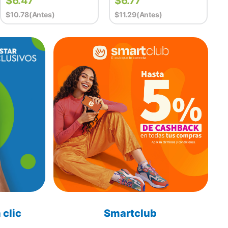
$
6.47
$
6.77
$
10.78
(antes)
$
11.29
(antes)
 clic
Smartclub