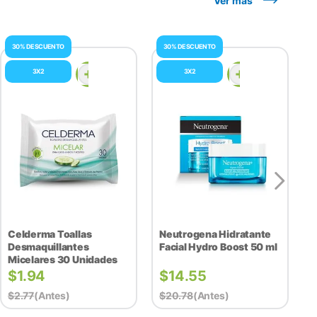
Ver más
30% DESCUENTO
30% DESCUENTO
3X2
3X2
Celderma Toallas
Neutrogena Hidratante
Desmaquillantes
Facial Hydro Boost 50 ml
Micelares 30 Unidades
$
1.94
$
14.55
$
2.77
(antes)
$
20.78
(antes)