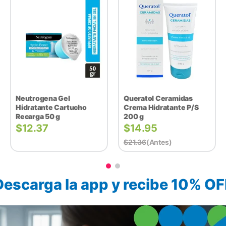
Neutrogena Gel
Queratol Ceramidas
Hidratante Cartucho
Crema Hidratante P/S
Recarga 50 g
200 g
$
12.37
$
14.95
$
21.36
(antes)
Descarga la app y recibe 10% OF