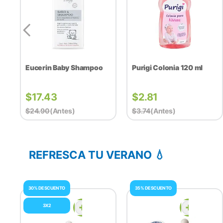
Eucerin Baby Shampoo
Purigi Colonia 120 ml
$
17.43
$
2.81
$
24.90
(antes)
$
3.74
(antes)
REFRESCA TU VERANO 💧
30% DESCUENTO
35% DESCUENTO
3X2