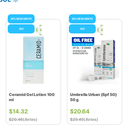
30% DESCUENTO
30% DESCUENTO
3X2
3X2
Ceramid Gel Lotion 100
Umbrella Urban (Spf 50)
ml
50 g
$
14.32
$
20.64
$
20.46
(antes)
$
29.49
(antes)