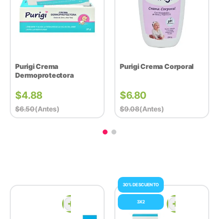
Purigi Crema
Purigi Crema Corporal
Dermoprotectora
$
4.88
$
6.80
$
6.50
(antes)
$
9.08
(antes)
30% DESCUENTO
3X2