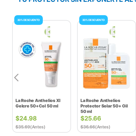
30% DESCUENTO
30% DESCUENTO
La Roche Anthelios Xl
La Roche Anthelios
Gelcre 50+Col 50 ml
Protector Solar 50+ Oil
50 ml
$
24.98
$
25.66
$
35.69
(antes)
$
36.66
(antes)