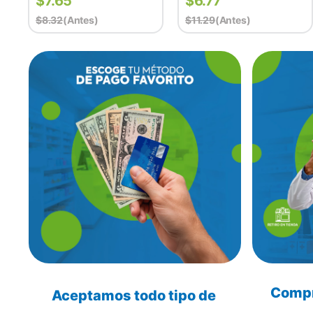
$
7.65
$
6.77
$
8.32
(antes)
$
11.29
(antes)
Compra
Aceptamos todo tipo de