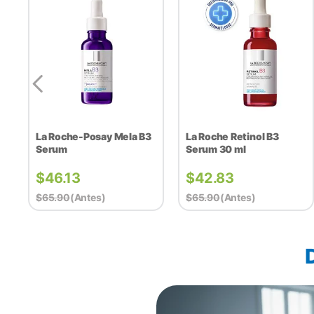
La Roche-Posay Mela B3
La Roche Retinol B3
Serum
Serum 30 ml
$
46.13
$
42.83
$
65.90
(antes)
$
65.90
(antes)