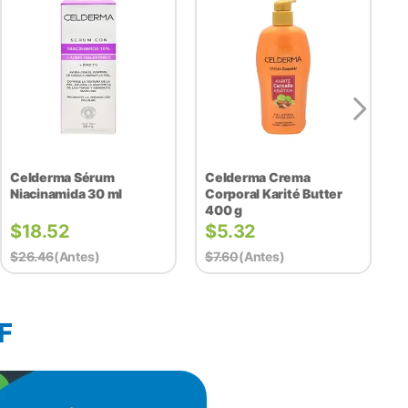
Celderma Sérum
Celderma Crema
Niacinamida 30 ml
Corporal Karité Butter
400 g
$
18.52
$
5.32
$
26.46
(antes)
$
7.60
(antes)
F