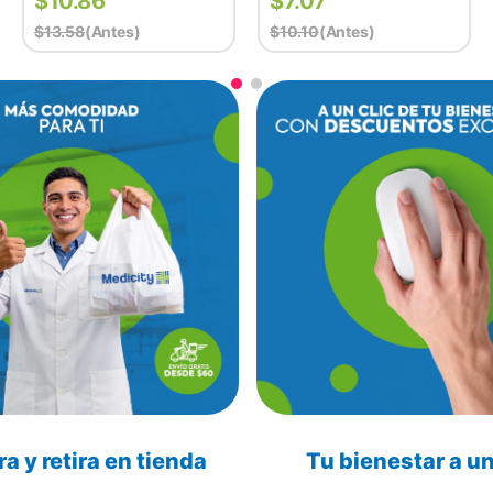
$
10.86
$
7.07
$
13.58
(antes)
$
10.10
(antes)
 y retira en tienda
Tu bienestar a un