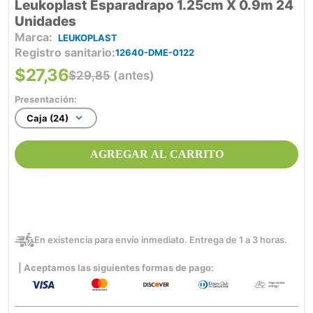
Leukoplast Esparadrapo 1.25cm X 0.9m 24
Unidades
LEUKOPLAST
Registro sanitario
12640-DME-0122
$
27
,
36
$
29
,
85
(antes)
Presentación:
Caja (24)
AGREGAR AL CARRITO
En existencia para envío inmediato. Entrega de 1 a 3 horas.
| Aceptamos las siguientes formas de pago: