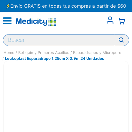
Envío GRATIS en todas tus compras a partir de $60
Buscar
Botiquín y Primeros Auxilios
Esparadrapos y Micropore
Leukoplast Esparadrapo 1.25cm X 0.9m 24 Unidades