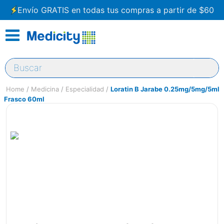
Envío GRATIS en todas tus compras a partir de $60
Buscar
Medicina
Especialidad
Loratin B Jarabe 0.25mg/5mg/5ml
Frasco 60ml