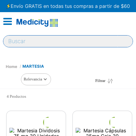
Envío GRATIS en todas tus compras a partir de $60
Buscar
MARTESIA
Relevancia
Filtrar
4
Productos