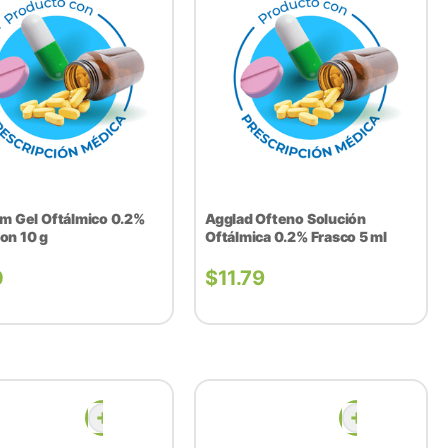
rm Gel Oftálmico 0.2%
Agglad Ofteno Solución
on 10 g
Oftálmica 0.2% Frasco 5 ml
0
$
11.79