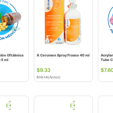
ión Oftálmica
A Cerumen Spray Frasco 40 ml
Acryla
 5 ml
Tubo C
$
9.33
$
7.6
$
10.14
(antes)