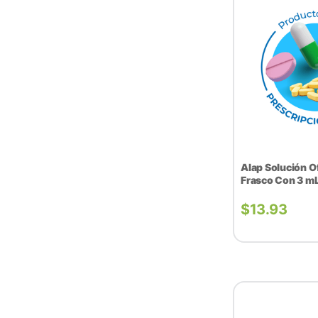
Alap Solución O
Frasco Con 3 m
$
13.93