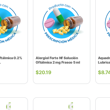
ftálmica 0.2%
Alergiol Forte Nf Solución
Aquadr
L
Oftálmica 2 mg Frasco 5 ml
Lubric
$
20.19
$
8.7