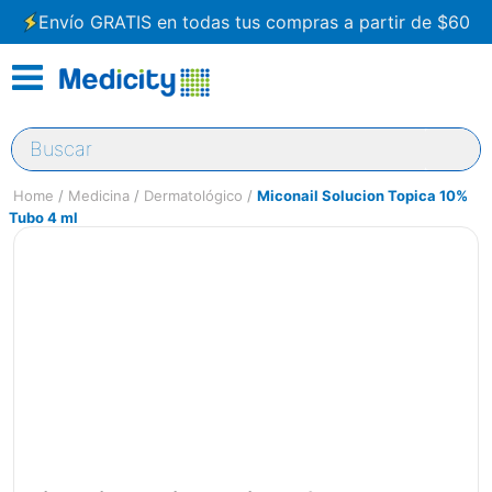
Envío GRATIS en todas tus compras a partir de $60
Buscar
Medicina
Dermatológico
Miconail Solucion Topica 10%
Tubo 4 ml