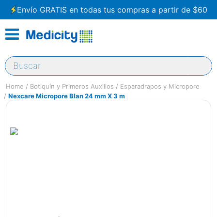
Envío GRATIS en todas tus compras a partir de $60
Buscar
Botiquín y Primeros Auxilios
Esparadrapos y Micropore
Nexcare Micropore Blan 24 mm X 3 m