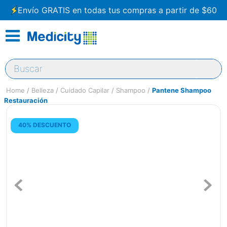
Envío GRATIS en todas tus compras a partir de $60
Buscar
Belleza
Cuidado Capilar
Shampoo
Pantene Shampoo
Restauración
40% DESCUENTO