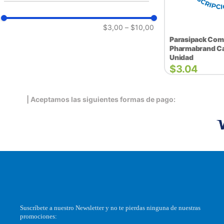
$3,00
–
$10,00
Parasipack Com
Pharmabrand Ca
Unidad
$
3.04
| Aceptamos las siguientes formas de pago:
Suscríbete a nuestro Newsletter y no te pierdas ninguna de nuestras
promociones: