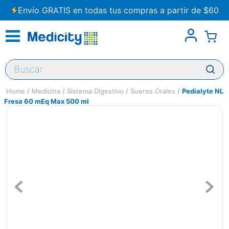
Envío GRATIS en todas tus compras a partir de $60
Buscar
Medicina
Sistema Digestivo
Sueros Orales
Pedialyte NL
Fresa 60 mEq Max 500 ml