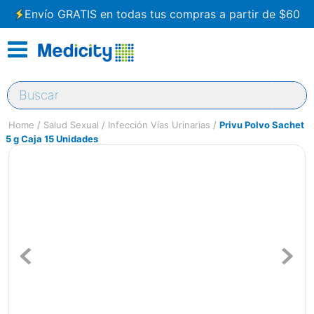
Envío GRATIS en todas tus compras a partir de $60
Buscar
Salud Sexual
Infección Vías Urinarias
Privu Polvo Sachet
5 g Caja 15 Unidades