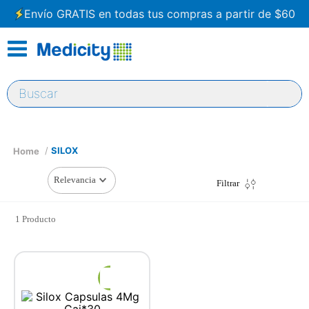
Envío GRATIS en todas tus compras a partir de $60
Buscar
SILOX
Relevancia
Filtrar
1
Producto