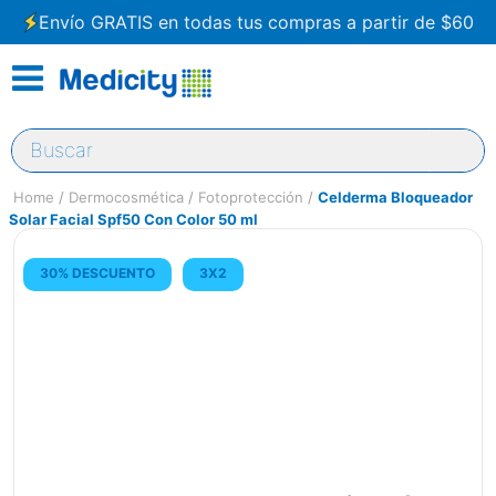
Envío GRATIS en todas tus compras a partir de $60
Buscar
Dermocosmética
Fotoprotección
Celderma Bloqueador
Solar Facial Spf50 Con Color 50 ml
30% DESCUENTO
3X2