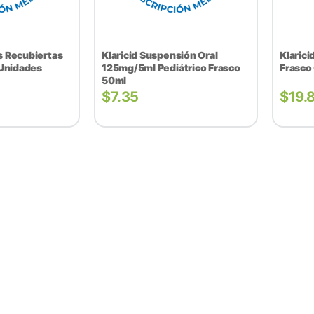
as Recubiertas
Klaricid Suspensión Oral
Klaric
Unidades
125mg/5ml Pediátrico Frasco
Frasco
50ml
$
7.35
$
19.