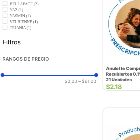
BELLAFACE
(
2
)
YAZ
(
1
)
YASMIN
(
1
)
VELBIENNE
(
1
)
TEJANIA
(
1
)
Filtros
RANGOS DE PRECIO
Anulette Comp
Recubiertos 0.
21 Unidades
$0,00
–
$61,00
$
2.18