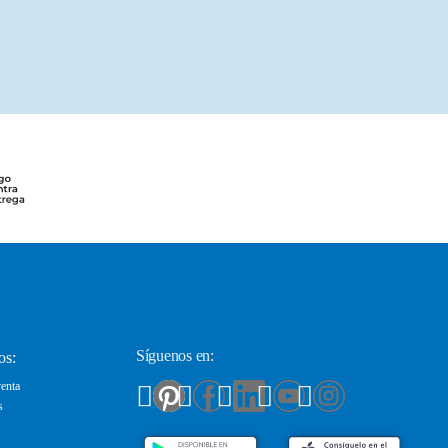
Síguenos en:
os:
enta
s