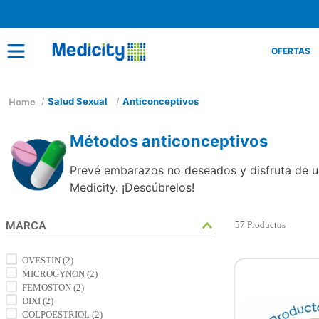
OFERTAS
Salud Sexual
Anticonceptivos
Métodos anticonceptivos
Prevé embarazos no deseados y disfruta de un
Medicity. ¡Descúbrelos!
MARCA
57
Productos
OVESTIN
(
2
)
MICROGYNON
(
2
)
FEMOSTON
(
2
)
DIXI
(
2
)
COLPOESTRIOL
(
2
)