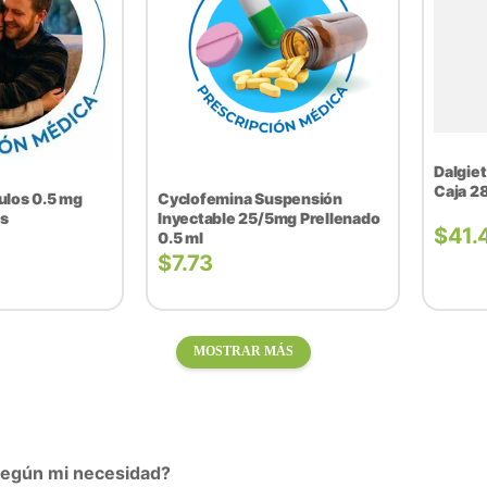
Dalgie
Caja 2
ulos 0.5 mg
Cyclofemina Suspensión
es
Inyectable 25/5mg Prellenado
$
41.
0.5 ml
$
7.73
MOSTRAR MÁS
 según mi necesidad?