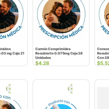
imidos
Carmin Comprimidos
Ceraze
.03 mg Caja 21
Recubierto 0.075mg Caja 28
Recubi
Unidades
Con 28
$
4.28
$
5.5