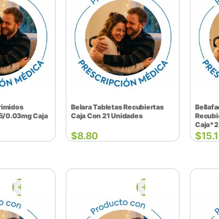
rimidos
Belara Tabletas Recubiertas
Bellaf
15/0.03mg Caja
Caja Con 21 Unidades
Recub
Caja*
$
8.80
$
15.