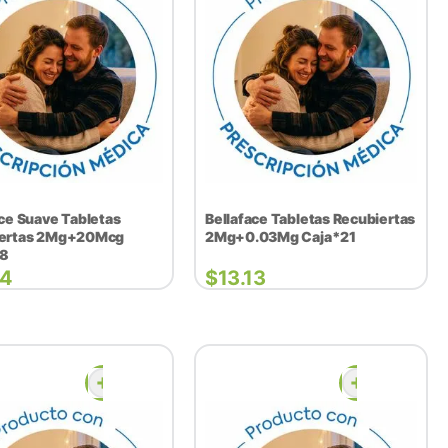
ace Suave Tabletas
Bellaface Tabletas Recubiertas
iertas 2Mg+20Mcg
2Mg+0.03Mg Caja*21
28
14
$
13.13