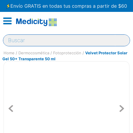
Envío GRATIS en todas tus compras a partir de $60
Buscar
Dermocosmética
Fotoprotección
Velvet Protector Solar
Gel 50+ Transparente 50 ml